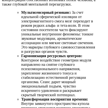
также глубокой ментальной перезагрузки.
Мультисенсорный резонанс:
За счет
идеальной сферической изоляции от
электромагнитного смога мозг переходит в
режим редких альфа- и тета-волн. В этом
состоянии посетители часто фиксируют
уникальные внутренние феномены: тонкие
звуковые модуляции, ароматические
ассоциации или мягкие световые свечения.
Это маркеры глубокого самовосстановления
и разгрузки органов чувств.
Гармонизация ресурсных центров:
Контурное воздействие геометрии модуля
направлено на снятие глубокого
психоэмоционального напряжения,
укрепление жизненного тонуса и
стабилизацию естественной регуляции
организма. Сеанс дарит мощный
эмоциональный подъем, чувство
искреннего удивления и раскрывает
скрытый творческий потенциал.
Трансформация восприятия времени:
Внутри замкнутого пространства купола
временно стираются внешние ориентиры,