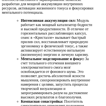
разработан для мощной аккумуляции внутренних
ресурсов, активации жизненного тонуса и фокусировки
ментального потенциала.
Интенсивная аккумуляция сил:
Модуль
работает как мощный катализатор бодрости
и высокой продуктивности. В отличие от
горизонтальных расслабляющих капсул,
сеанс в «Кристалле» вызывает быстрый
прилив сил, восстанавливает природную
эргономику и физический тонус, а также
активизирует естественную витальную
(жизненную) энергию и личную харизму.
Ментальное моделирование и фокус:
За
счет тотального отсечения внешнего
электромагнитного смога мозг
освобождается от фонового шума. Это
позволяет достичь абсолютной ясности
мышления, синхронизировать внутренние
намерения с целями, запустить процессы
творческой визуализации и
запрограммировать разум на достижение
высоких результатов и благополучия.
Компасная сонастройка:
Посетитель
самостоятельно определяет положение