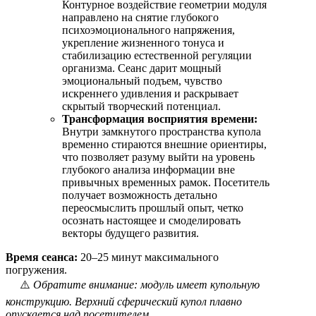
Контурное воздействие геометрии модуля
направлено на снятие глубокого
психоэмоционального напряжения,
укрепление жизненного тонуса и
стабилизацию естественной регуляции
организма. Сеанс дарит мощный
эмоциональный подъем, чувство
искреннего удивления и раскрывает
скрытый творческий потенциал.
Трансформация восприятия времени:
Внутри замкнутого пространства купола
временно стираются внешние ориентиры,
что позволяет разуму выйти на уровень
глубокого анализа информации вне
привычных временных рамок. Посетитель
получает возможность детально
переосмыслить прошлый опыт, четко
осознать настоящее и смоделировать
векторы будущего развития.
Время сеанса:
20–25 минут максимального
погружения.
⚠️
Обратите внимание: модуль имеет купольную
конструкцию. Верхний сферический купол плавно
опускается над посетителем.