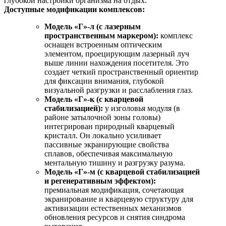
глубокой настройки организма на отдых.
Доступные модификации комплексов:
Модель «Г»-л (с лазерным
пространственным маркером):
комплекс
оснащен встроенным оптическим
элементом, проецирующим лазерный луч
выше линии нахождения посетителя. Это
создает четкий пространственный ориентир
для фиксации внимания, глубокой
визуальной разгрузки и расслабления глаз.
Модель «Г»-к (с кварцевой
стабилизацией):
у изголовья модуля (в
районе затылочной зоны головы)
интегрирован природный кварцевый
кристалл. Он локально усиливает
пассивные экранирующие свойства
сплавов, обеспечивая максимальную
ментальную тишину и разгрузку разума.
Модель «Г»-м (с кварцевой стабилизацией
и регенеративным эффектом):
премиальная модификация, сочетающая
экранирование и кварцевую структуру для
активизации естественных механизмов
обновления ресурсов и снятия синдрома