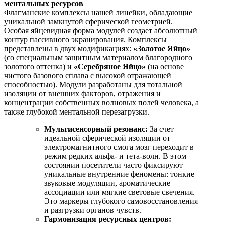
ментальных ресурсов
Флагманские комплексы нашей линейки, обладающие
уникальной замкнутой сферической геометрией.
Особая яйцевидная форма модулей создает абсолютный
контур пассивного экранирования. Комплексы
представлены в двух модификациях:
«Золотое Яйцо»
(со специальным защитным материалом благородного
золотого оттенка) и
«Серебряное Яйцо»
(на основе
чистого базового сплава с высокой отражающей
способностью). Модули разработаны для тотальной
изоляции от внешних факторов, отражения и
концентрации собственных волновых полей человека, а
также глубокой ментальной перезагрузки.
Мультисенсорный резонанс:
За счет
идеальной сферической изоляции от
электромагнитного смога мозг переходит в
режим редких альфа- и тета-волн. В этом
состоянии посетители часто фиксируют
уникальные внутренние феномены: тонкие
звуковые модуляции, ароматические
ассоциации или мягкие световые свечения.
Это маркеры глубокого самовосстановления
и разгрузки органов чувств.
Гармонизация ресурсных центров: