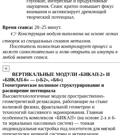
глубокие, интересные и продуктивные
ощущения. Сеанс кратно повышает фокус
внимания и активизирует дремлющий
творческий потенциал.
Время сеанса:
20–25 минут.
👉
Конструкция модуля выполнена на основе легких
створок из специальных сплавов металлов.
Посетитель полностью контролирует процесс и
может самостоятельно и легко открыть их изнутри в
любой момент сеанса.
×
ВЕРТИКАЛЬНЫЕ МОДУЛИ «БИКАП-2» И
«БИКАП-6» — («Б2», «Б6»)
Геометрическое волновое структурирование и
расширение потенциала
Высокотехнологичные модули пространственно-
геометрической релаксации, работающие на стыке
волновой физики, фрактальной геометрии и
технологий пассивного экранирования. Главная
особенность комплексов «БИКАП» (на основе 2-х и 6-
ти зеркальных пассивных систем) — тонкая
индивидуальная настройка под посетителя для мягкой
перезагрузки нервной системы и активизации