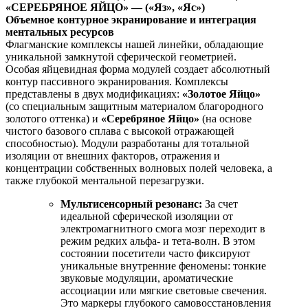
«СЕРЕБРЯНОЕ ЯЙЦО» — («Яз», «Яс»)
Объемное контурное экранирование и интеграция
ментальных ресурсов
Флагманские комплексы нашей линейки, обладающие
уникальной замкнутой сферической геометрией.
Особая яйцевидная форма модулей создает абсолютный
контур пассивного экранирования. Комплексы
представлены в двух модификациях:
«Золотое Яйцо»
(со специальным защитным материалом благородного
золотого оттенка) и
«Серебряное Яйцо»
(на основе
чистого базового сплава с высокой отражающей
способностью). Модули разработаны для тотальной
изоляции от внешних факторов, отражения и
концентрации собственных волновых полей человека, а
также глубокой ментальной перезагрузки.
Мультисенсорный резонанс:
За счет
идеальной сферической изоляции от
электромагнитного смога мозг переходит в
режим редких альфа- и тета-волн. В этом
состоянии посетители часто фиксируют
уникальные внутренние феномены: тонкие
звуковые модуляции, ароматические
ассоциации или мягкие световые свечения.
Это маркеры глубокого самовосстановления