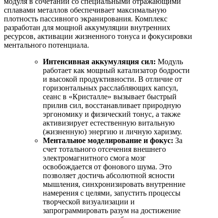
модуля в сочетании со специальными отражающими
сплавами металлов обеспечивает максимальную
плотность пассивного экранирования. Комплекс
разработан для мощной аккумуляции внутренних
ресурсов, активации жизненного тонуса и фокусировки
ментального потенциала.
Интенсивная аккумуляция сил:
Модуль
работает как мощный катализатор бодрости
и высокой продуктивности. В отличие от
горизонтальных расслабляющих капсул,
сеанс в «Кристалле» вызывает быстрый
прилив сил, восстанавливает природную
эргономику и физический тонус, а также
активизирует естественную витальную
(жизненную) энергию и личную харизму.
Ментальное моделирование и фокус:
За
счет тотального отсечения внешнего
электромагнитного смога мозг
освобождается от фонового шума. Это
позволяет достичь абсолютной ясности
мышления, синхронизировать внутренние
намерения с целями, запустить процессы
творческой визуализации и
запрограммировать разум на достижение