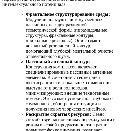
интеллектуального потенциала.
Фрактальное структурирование среды:
Модули используют систему сменных
пассивных насадок различной
геометрической формы (пирамидальные
структуры, фрактальные контуры,
природные кристаллы). Они создают
локальный резонансный контур,
помогающий глубокой ментальной очистке
от ментального шума.
Пассивный антенный контур:
Конструкция комплексов включает
специализированные пассивные антенные
элементы. В сочетании с геометрией
шестигранника и зеркальных сплавов они
выступают в роли волноводов,
минимизирующих внешние техногенные
помехи. Это создает условия для глубокого
самоанализа, обострения интуиции и
получения новых творческих инсайтов.
Раскрытие скрытых ресурсов:
Сеанс
способствует мгновенному переходу мозга в
режим высокой продуктивности, кратно
повышает фокус внимания, развивает